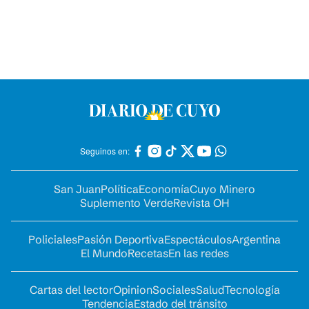
Seguinos en:
San Juan
Política
Economía
Cuyo Minero
Suplemento Verde
Revista OH
Policiales
Pasión Deportiva
Espectáculos
Argentina
El Mundo
Recetas
En las redes
Cartas del lector
Opinion
Sociales
Salud
Tecnología
Tendencia
Estado del tránsito