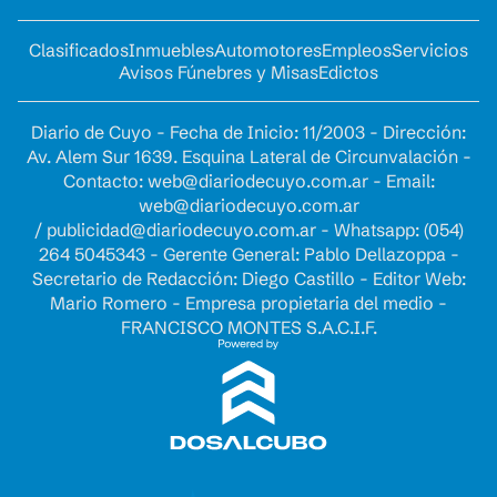
Clasificados
Inmuebles
Automotores
Empleos
Servicios
Avisos Fúnebres y Misas
Edictos
Diario de Cuyo - Fecha de Inicio: 11/2003 - Dirección:
Av. Alem Sur 1639. Esquina Lateral de Circunvalación -
Contacto:
web@diariodecuyo.com.ar
- Email:
web@diariodecuyo.com.ar
/
publicidad@diariodecuyo.com.ar
-
Whatsapp: (054)
264 5045343 - Gerente General: Pablo Dellazoppa -
Secretario de Redacción: Diego Castillo - Editor Web:
Mario Romero - Empresa propietaria del medio -
FRANCISCO MONTES S.A.C.I.F.