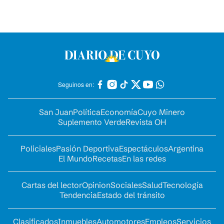
Seguinos en:
San Juan
Política
Economía
Cuyo Minero
Suplemento Verde
Revista OH
Policiales
Pasión Deportiva
Espectáculos
Argentina
El Mundo
Recetas
En las redes
Cartas del lector
Opinion
Sociales
Salud
Tecnología
Tendencia
Estado del tránsito
Clasificados
Inmuebles
Automotores
Empleos
Servicios