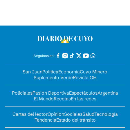
Seguinos en:
San Juan
Política
Economía
Cuyo Minero
Suplemento Verde
Revista OH
Policiales
Pasión Deportiva
Espectáculos
Argentina
El Mundo
Recetas
En las redes
Cartas del lector
Opinion
Sociales
Salud
Tecnología
Tendencia
Estado del tránsito