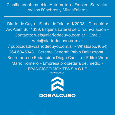
Clasificados
Inmuebles
Automotores
Empleos
Servicios
Avisos Fúnebres y Misas
Edictos
Diario de Cuyo - Fecha de Inicio: 11/2003 - Dirección:
Av. Alem Sur 1639. Esquina Lateral de Circunvalación -
Contacto:
web@diariodecuyo.com.ar
- Email:
web@diariodecuyo.com.ar
/
publicidad@diariodecuyo.com.ar
-
Whatsapp: (054)
264 5045343 - Gerente General: Pablo Dellazoppa -
Secretario de Redacción: Diego Castillo - Editor Web:
Mario Romero - Empresa propietaria del medio -
FRANCISCO MONTES S.A.C.I.F.