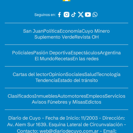
Seguinos en:
San Juan
Política
Economía
Cuyo Minero
Suplemento Verde
Revista OH
Policiales
Pasión Deportiva
Espectáculos
Argentina
El Mundo
Recetas
En las redes
Cartas del lector
Opinion
Sociales
Salud
Tecnología
Tendencia
Estado del tránsito
Clasificados
Inmuebles
Automotores
Empleos
Servicios
Avisos Fúnebres y Misas
Edictos
Diario de Cuyo - Fecha de Inicio: 11/2003 - Dirección:
Av. Alem Sur 1639. Esquina Lateral de Circunvalación -
Contacto:
web@diariodecuyo.com.ar
- Email: