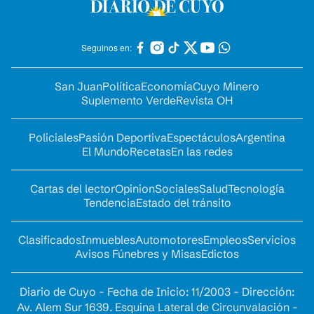
Seguinos en:
San Juan
Política
Economía
Cuyo Minero
Suplemento Verde
Revista OH
Policiales
Pasión Deportiva
Espectáculos
Argentina
El Mundo
Recetas
En las redes
Cartas del lector
Opinion
Sociales
Salud
Tecnología
Tendencia
Estado del tránsito
Clasificados
Inmuebles
Automotores
Empleos
Servicios
Avisos Fúnebres y Misas
Edictos
Diario de Cuyo - Fecha de Inicio: 11/2003 - Dirección:
Av. Alem Sur 1639. Esquina Lateral de Circunvalación -