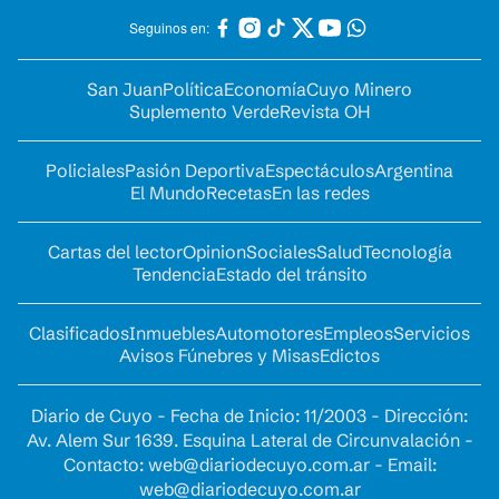
Seguinos en:
San Juan
Política
Economía
Cuyo Minero
Suplemento Verde
Revista OH
Policiales
Pasión Deportiva
Espectáculos
Argentina
El Mundo
Recetas
En las redes
Cartas del lector
Opinion
Sociales
Salud
Tecnología
Tendencia
Estado del tránsito
Clasificados
Inmuebles
Automotores
Empleos
Servicios
Avisos Fúnebres y Misas
Edictos
Diario de Cuyo - Fecha de Inicio: 11/2003 - Dirección:
Av. Alem Sur 1639. Esquina Lateral de Circunvalación -
Contacto:
web@diariodecuyo.com.ar
- Email:
web@diariodecuyo.com.ar