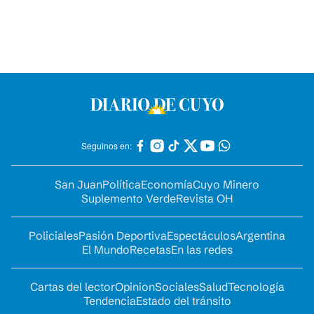
Seguinos en:
San Juan
Política
Economía
Cuyo Minero
Suplemento Verde
Revista OH
Policiales
Pasión Deportiva
Espectáculos
Argentina
El Mundo
Recetas
En las redes
Cartas del lector
Opinion
Sociales
Salud
Tecnología
Tendencia
Estado del tránsito