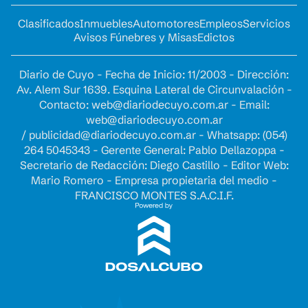
Clasificados
Inmuebles
Automotores
Empleos
Servicios
Avisos Fúnebres y Misas
Edictos
Diario de Cuyo - Fecha de Inicio: 11/2003 - Dirección:
Av. Alem Sur 1639. Esquina Lateral de Circunvalación -
Contacto:
web@diariodecuyo.com.ar
- Email:
web@diariodecuyo.com.ar
/
publicidad@diariodecuyo.com.ar
-
Whatsapp: (054)
264 5045343 - Gerente General: Pablo Dellazoppa -
Secretario de Redacción: Diego Castillo - Editor Web:
Mario Romero - Empresa propietaria del medio -
FRANCISCO MONTES S.A.C.I.F.