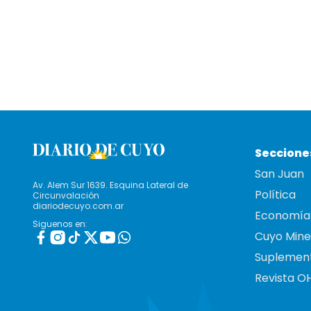
Seccione
San Juan
Av. Alem Sur 1639. Esquina Lateral de
Política
Circunvalación
diariodecuyo.com.ar
Economía
Siguenos en:
Cuyo Mine
Suplemen
Revista O