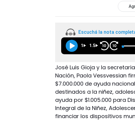
Agr
Escuchá la nota complet
1
1.5
10
10
José Luis Gioja y la secretari
Nación, Paola Vessvessian fi
$7.000.000 de ayuda naciona
destinados a la niñez, adolesc
ayuda por $1.005.000 para Di
Integral de la Niñez, Adolesce
financiar los dispositivos mu