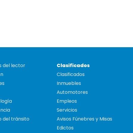
 del lector
Clasificados
on
Clasificados
es
Inmuebles
Automotores
logía
Empleos
ncia
Servicios
 del tránsito
Avisos Fúnebres y Misas
Edictos