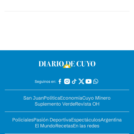
Seguinos en:
San Juan
Política
Economía
Cuyo Minero
Suplemento Verde
Revista OH
Policiales
Pasión Deportiva
Espectáculos
Argentina
El Mundo
Recetas
En las redes