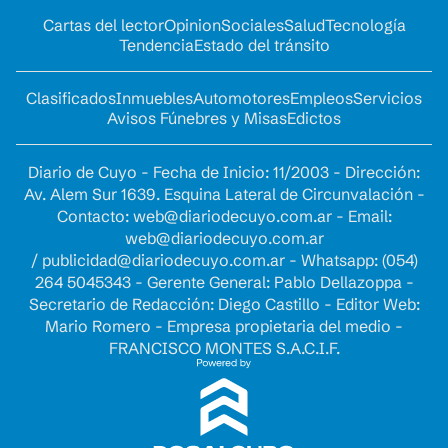
Cartas del lector
Opinion
Sociales
Salud
Tecnología
Tendencia
Estado del tránsito
Clasificados
Inmuebles
Automotores
Empleos
Servicios
Avisos Fúnebres y Misas
Edictos
Diario de Cuyo - Fecha de Inicio: 11/2003 - Dirección:
Av. Alem Sur 1639. Esquina Lateral de Circunvalación -
Contacto:
web@diariodecuyo.com.ar
- Email:
web@diariodecuyo.com.ar
/
publicidad@diariodecuyo.com.ar
-
Whatsapp: (054)
264 5045343 - Gerente General: Pablo Dellazoppa -
Secretario de Redacción: Diego Castillo - Editor Web:
Mario Romero - Empresa propietaria del medio -
FRANCISCO MONTES S.A.C.I.F.