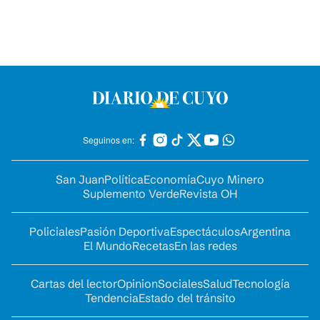
Seguinos en:
San Juan
Política
Economía
Cuyo Minero
Suplemento Verde
Revista OH
Policiales
Pasión Deportiva
Espectáculos
Argentina
El Mundo
Recetas
En las redes
Cartas del lector
Opinion
Sociales
Salud
Tecnología
Tendencia
Estado del tránsito