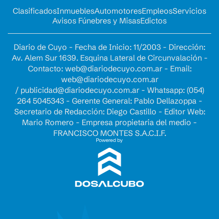
Clasificados
Inmuebles
Automotores
Empleos
Servicios
Avisos Fúnebres y Misas
Edictos
Diario de Cuyo - Fecha de Inicio: 11/2003 - Dirección:
Av. Alem Sur 1639. Esquina Lateral de Circunvalación -
Contacto:
web@diariodecuyo.com.ar
- Email:
web@diariodecuyo.com.ar
/
publicidad@diariodecuyo.com.ar
-
Whatsapp: (054)
264 5045343 - Gerente General: Pablo Dellazoppa -
Secretario de Redacción: Diego Castillo - Editor Web:
Mario Romero - Empresa propietaria del medio -
FRANCISCO MONTES S.A.C.I.F.