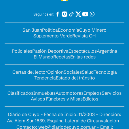
Seguinos en:
San Juan
Política
Economía
Cuyo Minero
Suplemento Verde
Revista OH
Policiales
Pasión Deportiva
Espectáculos
Argentina
El Mundo
Recetas
En las redes
Cartas del lector
Opinion
Sociales
Salud
Tecnología
Tendencia
Estado del tránsito
Clasificados
Inmuebles
Automotores
Empleos
Servicios
Avisos Fúnebres y Misas
Edictos
Diario de Cuyo - Fecha de Inicio: 11/2003 - Dirección:
Av. Alem Sur 1639. Esquina Lateral de Circunvalación -
Contacto:
web@diariodecuyo.com.ar
- Email: