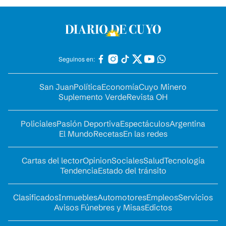
Seguinos en:
San Juan
Política
Economía
Cuyo Minero
Suplemento Verde
Revista OH
Policiales
Pasión Deportiva
Espectáculos
Argentina
El Mundo
Recetas
En las redes
Cartas del lector
Opinion
Sociales
Salud
Tecnología
Tendencia
Estado del tránsito
Clasificados
Inmuebles
Automotores
Empleos
Servicios
Avisos Fúnebres y Misas
Edictos