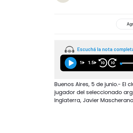
Agr
Escuchá la nota complet
1
1.5
10
10
Buenos Aires, 5 de junio.- El 
jugador del seleccionado arge
Inglaterra, Javier Mascheran