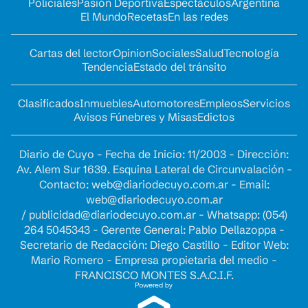
Policiales
Pasión Deportiva
Espectáculos
Argentina
El Mundo
Recetas
En las redes
Cartas del lector
Opinion
Sociales
Salud
Tecnología
Tendencia
Estado del tránsito
Clasificados
Inmuebles
Automotores
Empleos
Servicios
Avisos Fúnebres y Misas
Edictos
Diario de Cuyo - Fecha de Inicio: 11/2003 - Dirección:
Av. Alem Sur 1639. Esquina Lateral de Circunvalación -
Contacto:
web@diariodecuyo.com.ar
- Email:
web@diariodecuyo.com.ar
/
publicidad@diariodecuyo.com.ar
-
Whatsapp: (054)
264 5045343 - Gerente General: Pablo Dellazoppa -
Secretario de Redacción: Diego Castillo - Editor Web:
Mario Romero - Empresa propietaria del medio -
FRANCISCO MONTES S.A.C.I.F.