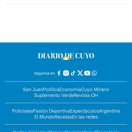
Seguinos en:
San Juan
Política
Economía
Cuyo Minero
Suplemento Verde
Revista OH
Policiales
Pasión Deportiva
Espectáculos
Argentina
El Mundo
Recetas
En las redes