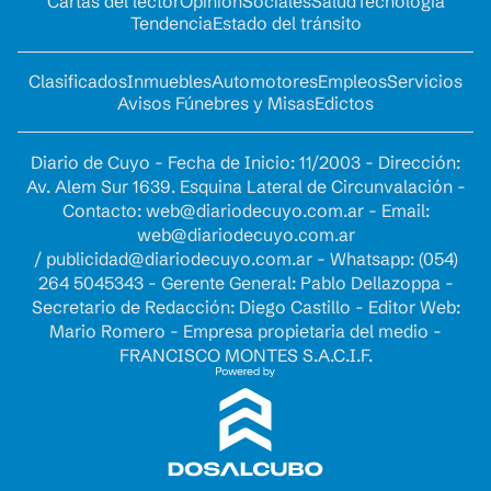
Cartas del lector
Opinion
Sociales
Salud
Tecnología
Tendencia
Estado del tránsito
Clasificados
Inmuebles
Automotores
Empleos
Servicios
Avisos Fúnebres y Misas
Edictos
Diario de Cuyo - Fecha de Inicio: 11/2003 - Dirección:
Av. Alem Sur 1639. Esquina Lateral de Circunvalación -
Contacto:
web@diariodecuyo.com.ar
- Email:
web@diariodecuyo.com.ar
/
publicidad@diariodecuyo.com.ar
-
Whatsapp: (054)
264 5045343 - Gerente General: Pablo Dellazoppa -
Secretario de Redacción: Diego Castillo - Editor Web:
Mario Romero - Empresa propietaria del medio -
FRANCISCO MONTES S.A.C.I.F.