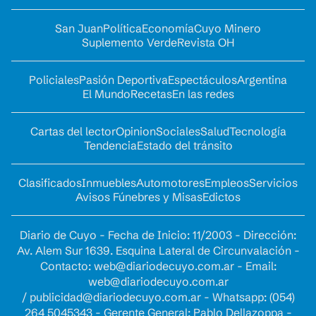
San Juan
Política
Economía
Cuyo Minero
Suplemento Verde
Revista OH
Policiales
Pasión Deportiva
Espectáculos
Argentina
El Mundo
Recetas
En las redes
Cartas del lector
Opinion
Sociales
Salud
Tecnología
Tendencia
Estado del tránsito
Clasificados
Inmuebles
Automotores
Empleos
Servicios
Avisos Fúnebres y Misas
Edictos
Diario de Cuyo - Fecha de Inicio: 11/2003 - Dirección:
Av. Alem Sur 1639. Esquina Lateral de Circunvalación -
Contacto:
web@diariodecuyo.com.ar
- Email:
web@diariodecuyo.com.ar
/
publicidad@diariodecuyo.com.ar
-
Whatsapp: (054)
264 5045343 - Gerente General: Pablo Dellazoppa -