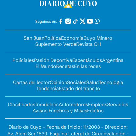
Seguinos en:
San Juan
Política
Economía
Cuyo Minero
Suplemento Verde
Revista OH
Policiales
Pasión Deportiva
Espectáculos
Argentina
El Mundo
Recetas
En las redes
Cartas del lector
Opinion
Sociales
Salud
Tecnología
Tendencia
Estado del tránsito
Clasificados
Inmuebles
Automotores
Empleos
Servicios
Avisos Fúnebres y Misas
Edictos
Diario de Cuyo - Fecha de Inicio: 11/2003 - Dirección:
Av. Alem Sur 1639. Esquina Lateral de Circunvalación -