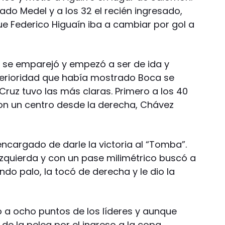
sado Medel y a los 32 el recién ingresado,
ue Federico Higuaín iba a cambiar por gol a
o se emparejó y empezó a ser de ida y
uperioridad que había mostrado Boca se
Cruz tuvo las más claras. Primero a los 40
on un centro desde la derecha, Chávez
 encargado de darle la victoria al “Tomba”.
zquierda y con un pase milimétrico buscó a
do palo, la tocó de derecha y le dio la
 a ocho puntos de los líderes y aunque
de la pelea por el ingreso a la copa