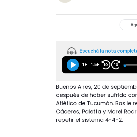
Agr
Escuchá la nota complet
1
1.5
10
10
Buenos Aires, 20 de septiembr
después de haber sufrido co
Atlético de Tucumán. Basile r
Cáceres, Paletta y Morel Rod
repetir el sistema 4-4-2.