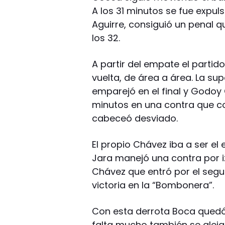
A los 31 minutos se fue expul
Aguirre, consiguió un penal q
los 32.
A partir del empate el partid
vuelta, de área a área. La s
emparejó en el final y Godoy 
minutos en una contra que c
cabeceó desviado.
El propio Chávez iba a ser el
Jara manejó una contra por i
Chávez que entró por el segun
victoria en la “Bombonera”.
Con esta derrota Boca quedó
falta mucho también se aleja 