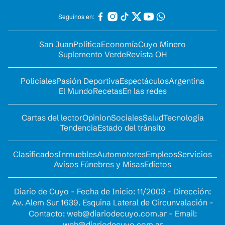
Seguinos en:
San Juan
Política
Economía
Cuyo Minero
Suplemento Verde
Revista OH
Policiales
Pasión Deportiva
Espectáculos
Argentina
El Mundo
Recetas
En las redes
Cartas del lector
Opinion
Sociales
Salud
Tecnología
Tendencia
Estado del tránsito
Clasificados
Inmuebles
Automotores
Empleos
Servicios
Avisos Fúnebres y Misas
Edictos
Diario de Cuyo - Fecha de Inicio: 11/2003 - Dirección:
Av. Alem Sur 1639. Esquina Lateral de Circunvalación -
Contacto:
web@diariodecuyo.com.ar
- Email:
web@diariodecuyo.com.ar