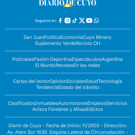
Seguinos en:
San Juan
Política
Economía
Cuyo Minero
Suplemento Verde
Revista OH
Policiales
Pasión Deportiva
Espectáculos
Argentina
El Mundo
Recetas
En las redes
Cartas del lector
Opinion
Sociales
Salud
Tecnología
Tendencia
Estado del tránsito
Clasificados
Inmuebles
Automotores
Empleos
Servicios
Avisos Fúnebres y Misas
Edictos
Diario de Cuyo - Fecha de Inicio: 11/2003 - Dirección:
Av. Alem Sur 1639. Esquina Lateral de Circunvalación -