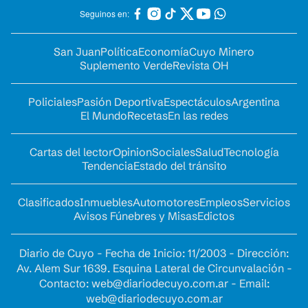
Seguinos en:
San Juan
Política
Economía
Cuyo Minero
Suplemento Verde
Revista OH
Policiales
Pasión Deportiva
Espectáculos
Argentina
El Mundo
Recetas
En las redes
Cartas del lector
Opinion
Sociales
Salud
Tecnología
Tendencia
Estado del tránsito
Clasificados
Inmuebles
Automotores
Empleos
Servicios
Avisos Fúnebres y Misas
Edictos
Diario de Cuyo - Fecha de Inicio: 11/2003 - Dirección:
Av. Alem Sur 1639. Esquina Lateral de Circunvalación -
Contacto:
web@diariodecuyo.com.ar
- Email:
web@diariodecuyo.com.ar