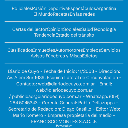
Policiales
Pasión Deportiva
Espectáculos
Argentina
El Mundo
Recetas
En las redes
Cartas del lector
Opinion
Sociales
Salud
Tecnología
Tendencia
Estado del tránsito
Clasificados
Inmuebles
Automotores
Empleos
Servicios
Avisos Fúnebres y Misas
Edictos
Diario de Cuyo - Fecha de Inicio: 11/2003 - Dirección:
Av. Alem Sur 1639. Esquina Lateral de Circunvalación -
Contacto:
web@diariodecuyo.com.ar
- Email:
web@diariodecuyo.com.ar
/
publicidad@diariodecuyo.com.ar
-
Whatsapp: (054)
264 5045343 - Gerente General: Pablo Dellazoppa -
Secretario de Redacción: Diego Castillo - Editor Web:
Mario Romero - Empresa propietaria del medio -
FRANCISCO MONTES S.A.C.I.F.