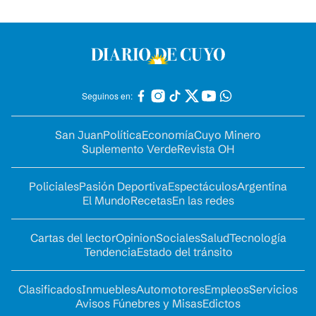
Seguinos en:
San Juan
Política
Economía
Cuyo Minero
Suplemento Verde
Revista OH
Policiales
Pasión Deportiva
Espectáculos
Argentina
El Mundo
Recetas
En las redes
Cartas del lector
Opinion
Sociales
Salud
Tecnología
Tendencia
Estado del tránsito
Clasificados
Inmuebles
Automotores
Empleos
Servicios
Avisos Fúnebres y Misas
Edictos