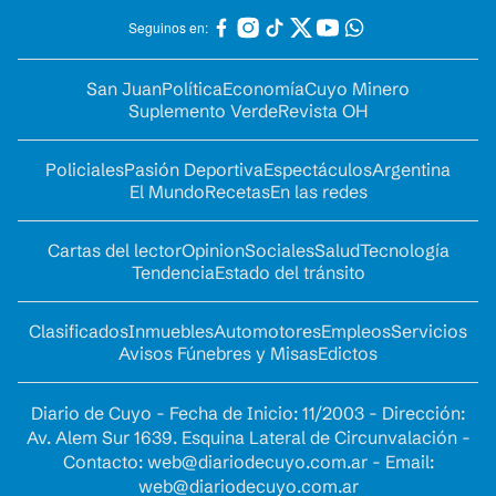
Seguinos en:
San Juan
Política
Economía
Cuyo Minero
Suplemento Verde
Revista OH
Policiales
Pasión Deportiva
Espectáculos
Argentina
El Mundo
Recetas
En las redes
Cartas del lector
Opinion
Sociales
Salud
Tecnología
Tendencia
Estado del tránsito
Clasificados
Inmuebles
Automotores
Empleos
Servicios
Avisos Fúnebres y Misas
Edictos
Diario de Cuyo - Fecha de Inicio: 11/2003 - Dirección:
Av. Alem Sur 1639. Esquina Lateral de Circunvalación -
Contacto:
web@diariodecuyo.com.ar
- Email:
web@diariodecuyo.com.ar