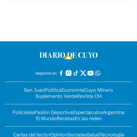
Seguinos en:
San Juan
Política
Economía
Cuyo Minero
Suplemento Verde
Revista OH
Policiales
Pasión Deportiva
Espectáculos
Argentina
El Mundo
Recetas
En las redes
Cartas del lector
Opinion
Sociales
Salud
Tecnología