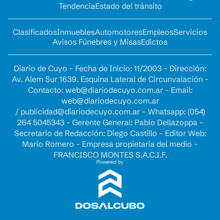
Tendencia
Estado del tránsito
Clasificados
Inmuebles
Automotores
Empleos
Servicios
Avisos Fúnebres y Misas
Edictos
Diario de Cuyo - Fecha de Inicio: 11/2003 - Dirección:
Av. Alem Sur 1639. Esquina Lateral de Circunvalación -
Contacto:
web@diariodecuyo.com.ar
- Email:
web@diariodecuyo.com.ar
/
publicidad@diariodecuyo.com.ar
-
Whatsapp: (054)
264 5045343 - Gerente General: Pablo Dellazoppa -
Secretario de Redacción: Diego Castillo - Editor Web:
Mario Romero - Empresa propietaria del medio -
FRANCISCO MONTES S.A.C.I.F.