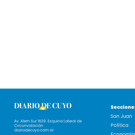
Seccione
San Juan
Av. Alem Sur 1639. Esquina Lateral de
Política
Circunvalación
diariodecuyo.com.ar
Economía