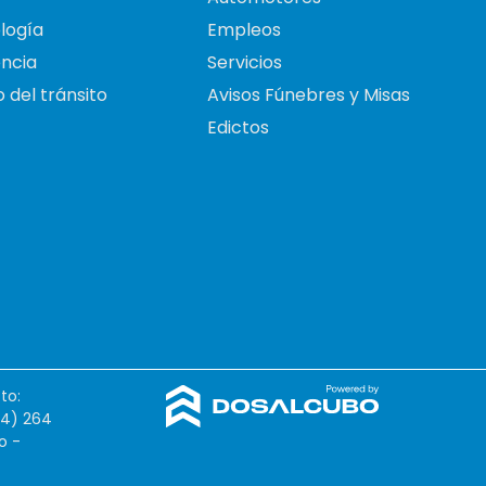
logía
Empleos
ncia
Servicios
 del tránsito
Avisos Fúnebres y Misas
Edictos
to:
54) 264
o -