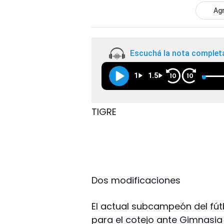
Agr
Escuchá la nota complet
1
1.5
10
10
TIGRE
Dos modificaciones
El actual subcampeón del fút
para el cotejo ante Gimnasia 