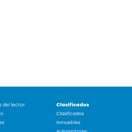
 del lector
Clasificados
on
Clasificados
es
Inmuebles
Automotores