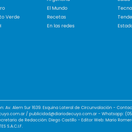
ro
El Mundo
Tecno
to Verde
Recetas
Tende
H
En las redes
Estado
ión: Av. Alem Sur 1639. Esquina Lateral de Circunvalación - Contac
cuyo.com.ar
/
publicidad@diariodecuyo.com.ar
-
Whatsapp: (0
cretario de Redacción: Diego Castillo - Editor Web: Mario Romer
 S.A.C.I.F.