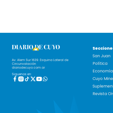
Seccione
San Juan
Av. Alem Sur 1639. Esquina Lateral de
Política
Circunvalación
diariodecuyo.com.ar
Economía
Siguenos en:
Cuyo Mine
Suplemen
Revista O