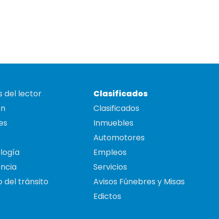
 del lector
Clasificados
on
Clasificados
es
Inmuebles
Automotores
logía
Empleos
ncia
Servicios
 del tránsito
Avisos Fúnebres y Misas
Edictos