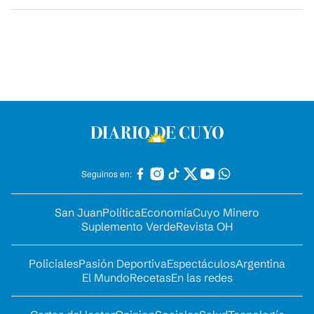
Seguinos en:
San Juan
Política
Economía
Cuyo Minero
Suplemento Verde
Revista OH
Policiales
Pasión Deportiva
Espectáculos
Argentina
El Mundo
Recetas
En las redes