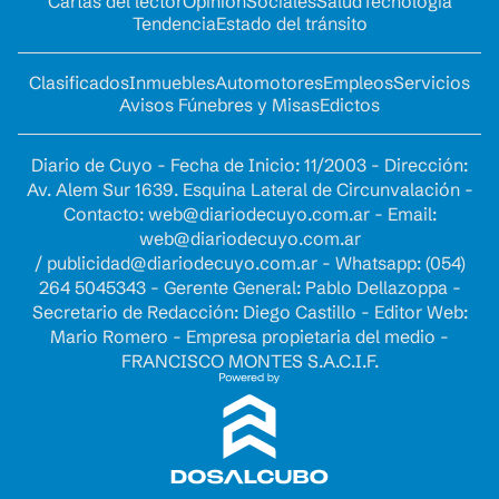
Cartas del lector
Opinion
Sociales
Salud
Tecnología
Tendencia
Estado del tránsito
Clasificados
Inmuebles
Automotores
Empleos
Servicios
Avisos Fúnebres y Misas
Edictos
Diario de Cuyo - Fecha de Inicio: 11/2003 - Dirección:
Av. Alem Sur 1639. Esquina Lateral de Circunvalación -
Contacto:
web@diariodecuyo.com.ar
- Email:
web@diariodecuyo.com.ar
/
publicidad@diariodecuyo.com.ar
-
Whatsapp: (054)
264 5045343 - Gerente General: Pablo Dellazoppa -
Secretario de Redacción: Diego Castillo - Editor Web:
Mario Romero - Empresa propietaria del medio -
FRANCISCO MONTES S.A.C.I.F.