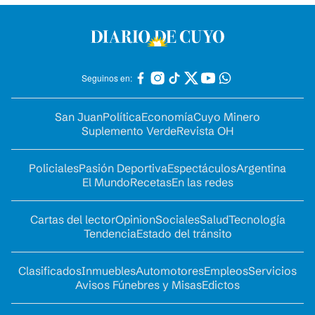
Seguinos en:
San Juan
Política
Economía
Cuyo Minero
Suplemento Verde
Revista OH
Policiales
Pasión Deportiva
Espectáculos
Argentina
El Mundo
Recetas
En las redes
Cartas del lector
Opinion
Sociales
Salud
Tecnología
Tendencia
Estado del tránsito
Clasificados
Inmuebles
Automotores
Empleos
Servicios
Avisos Fúnebres y Misas
Edictos