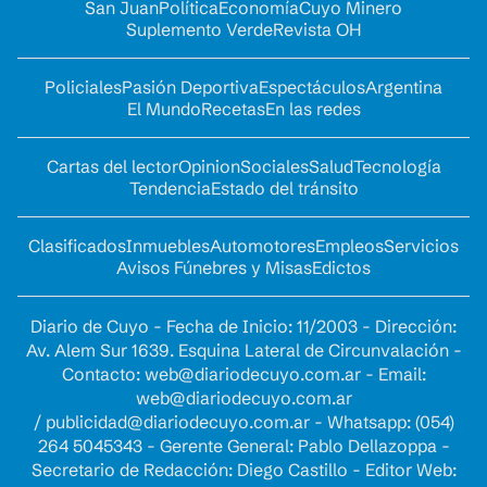
San Juan
Política
Economía
Cuyo Minero
Suplemento Verde
Revista OH
Policiales
Pasión Deportiva
Espectáculos
Argentina
El Mundo
Recetas
En las redes
Cartas del lector
Opinion
Sociales
Salud
Tecnología
Tendencia
Estado del tránsito
Clasificados
Inmuebles
Automotores
Empleos
Servicios
Avisos Fúnebres y Misas
Edictos
Diario de Cuyo - Fecha de Inicio: 11/2003 - Dirección:
Av. Alem Sur 1639. Esquina Lateral de Circunvalación -
Contacto:
web@diariodecuyo.com.ar
- Email:
web@diariodecuyo.com.ar
/
publicidad@diariodecuyo.com.ar
-
Whatsapp: (054)
264 5045343 - Gerente General: Pablo Dellazoppa -
Secretario de Redacción: Diego Castillo - Editor Web: