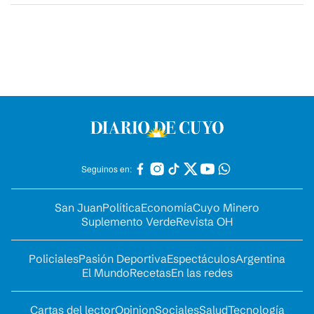
Seguinos en:
San Juan
Política
Economía
Cuyo Minero
Suplemento Verde
Revista OH
Policiales
Pasión Deportiva
Espectáculos
Argentina
El Mundo
Recetas
En las redes
Cartas del lector
Opinion
Sociales
Salud
Tecnología