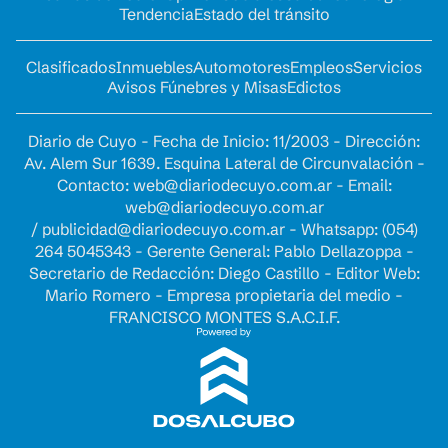
Tendencia
Estado del tránsito
Clasificados
Inmuebles
Automotores
Empleos
Servicios
Avisos Fúnebres y Misas
Edictos
Diario de Cuyo - Fecha de Inicio: 11/2003 - Dirección:
Av. Alem Sur 1639. Esquina Lateral de Circunvalación -
Contacto:
web@diariodecuyo.com.ar
- Email:
web@diariodecuyo.com.ar
/
publicidad@diariodecuyo.com.ar
-
Whatsapp: (054)
264 5045343 - Gerente General: Pablo Dellazoppa -
Secretario de Redacción: Diego Castillo - Editor Web:
Mario Romero - Empresa propietaria del medio -
FRANCISCO MONTES S.A.C.I.F.