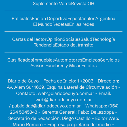
Suplemento Verde
Revista OH
Policiales
Pasión Deportiva
Espectáculos
Argentina
El Mundo
Recetas
En las redes
Cartas del lector
Opinion
Sociales
Salud
Tecnología
Tendencia
Estado del tránsito
Clasificados
Inmuebles
Automotores
Empleos
Servicios
Avisos Fúnebres y Misas
Edictos
Diario de Cuyo - Fecha de Inicio: 11/2003 - Dirección:
Av. Alem Sur 1639. Esquina Lateral de Circunvalación -
Contacto:
web@diariodecuyo.com.ar
- Email:
web@diariodecuyo.com.ar
/
publicidad@diariodecuyo.com.ar
-
Whatsapp: (054)
264 5045343 - Gerente General: Pablo Dellazoppa -
Secretario de Redacción: Diego Castillo - Editor Web:
Mario Romero - Empresa propietaria del medio -