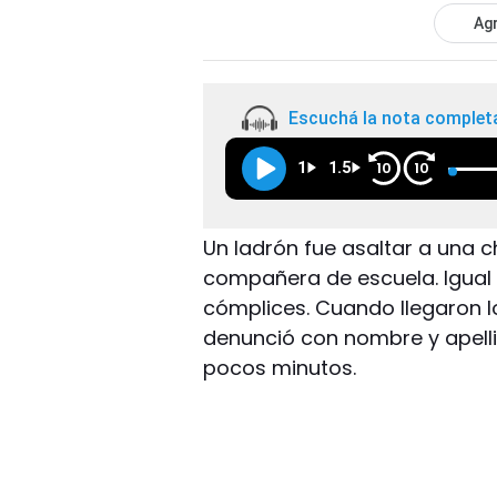
Agr
Escuchá la nota complet
1
1.5
10
10
Un ladrón fue asaltar a una c
compañera de escuela. Igual 
cómplices. Cuando llegaron los
denunció con nombre y apellid
pocos minutos.