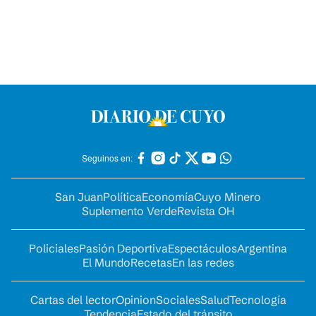
Seguinos en:
San Juan
Política
Economía
Cuyo Minero
Suplemento Verde
Revista OH
Policiales
Pasión Deportiva
Espectáculos
Argentina
El Mundo
Recetas
En las redes
Cartas del lector
Opinion
Sociales
Salud
Tecnología
Tendencia
Estado del tránsito