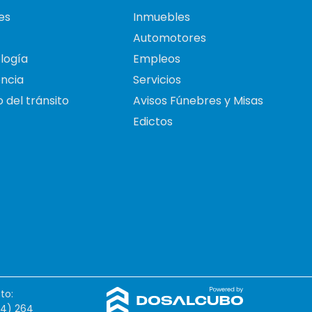
es
Inmuebles
Automotores
logía
Empleos
ncia
Servicios
 del tránsito
Avisos Fúnebres y Misas
Edictos
to:
54) 264