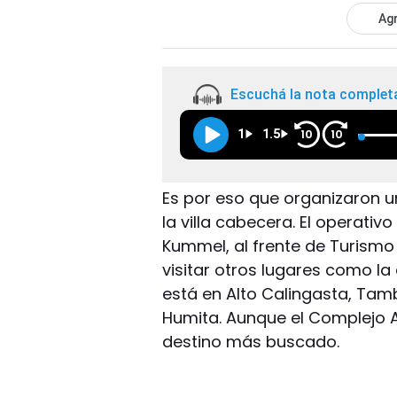
Agr
Escuchá la nota complet
1
1.5
10
10
Es por eso que organizaron u
la villa cabecera. El operati
Kummel, al frente de Turismo
visitar otros lugares como l
está en Alto Calingasta, Tamb
Humita. Aunque el Complejo A
destino más buscado.