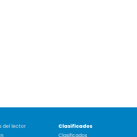
 del lector
Clasificados
on
Clasificados