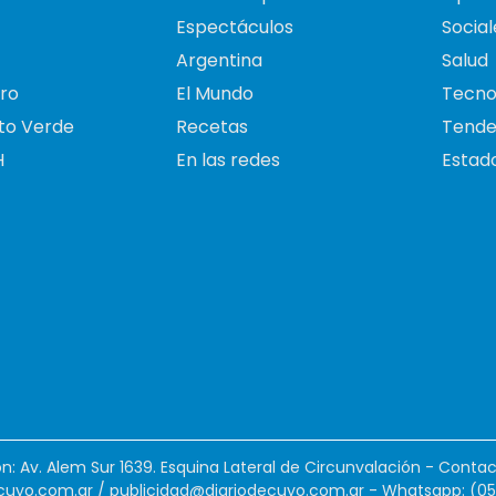
Espectáculos
Social
Argentina
Salud
ro
El Mundo
Tecno
to Verde
Recetas
Tende
H
En las redes
Estado
ión: Av. Alem Sur 1639. Esquina Lateral de Circunvalación - Contac
cuyo.com.ar
/
publicidad@diariodecuyo.com.ar
-
Whatsapp: (0