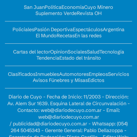
San Juan
Política
Economía
Cuyo Minero
Suplemento Verde
Revista OH
Policiales
Pasión Deportiva
Espectáculos
Argentina
El Mundo
Recetas
En las redes
Cartas del lector
Opinion
Sociales
Salud
Tecnología
Tendencia
Estado del tránsito
Clasificados
Inmuebles
Automotores
Empleos
Servicios
Avisos Fúnebres y Misas
Edictos
Diario de Cuyo - Fecha de Inicio: 11/2003 - Dirección:
Av. Alem Sur 1639. Esquina Lateral de Circunvalación -
Contacto:
web@diariodecuyo.com.ar
- Email:
web@diariodecuyo.com.ar
/
publicidad@diariodecuyo.com.ar
-
Whatsapp: (054)
264 5045343 - Gerente General: Pablo Dellazoppa -
Secretario de Redacción: Diego Castillo - Editor Web: