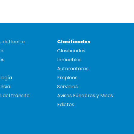
 del lector
Clasificados
on
Clasificados
es
Inmuebles
Automotores
logía
Empleos
ncia
Servicios
 del tránsito
Avisos Fúnebres y Misas
Edictos