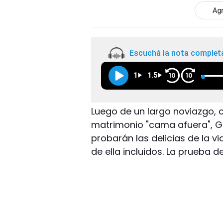
Agr
Escuchá la nota complet
1
1.5
10
10
Luego de un largo noviazgo,
matrimonio "cama afuera", Ge
probarán las delicias de la v
de ella incluidos. La prueba 