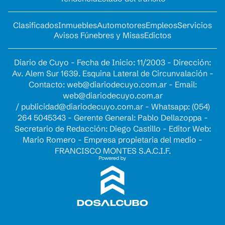
Clasificados
Inmuebles
Automotores
Empleos
Servicios
Avisos Fúnebres y Misas
Edictos
Diario de Cuyo - Fecha de Inicio: 11/2003 - Dirección:
Av. Alem Sur 1639. Esquina Lateral de Circunvalación -
Contacto:
web@diariodecuyo.com.ar
- Email:
web@diariodecuyo.com.ar
/
publicidad@diariodecuyo.com.ar
-
Whatsapp: (054)
264 5045343 - Gerente General: Pablo Dellazoppa -
Secretario de Redacción: Diego Castillo - Editor Web:
Mario Romero - Empresa propietaria del medio -
FRANCISCO MONTES S.A.C.I.F.