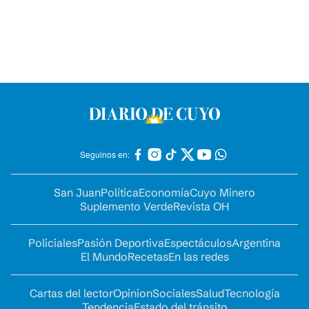
Seguinos en:
San Juan
Política
Economía
Cuyo Minero
Suplemento Verde
Revista OH
Policiales
Pasión Deportiva
Espectáculos
Argentina
El Mundo
Recetas
En las redes
Cartas del lector
Opinion
Sociales
Salud
Tecnología
Tendencia
Estado del tránsito