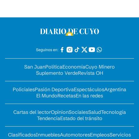
Seguinos en:
San Juan
Política
Economía
Cuyo Minero
Suplemento Verde
Revista OH
Policiales
Pasión Deportiva
Espectáculos
Argentina
El Mundo
Recetas
En las redes
Cartas del lector
Opinion
Sociales
Salud
Tecnología
Tendencia
Estado del tránsito
Clasificados
Inmuebles
Automotores
Empleos
Servicios