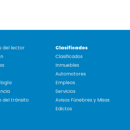
 del lector
Clasificados
on
Clasificados
es
Inmuebles
Automotores
logía
Empleos
ncia
Servicios
 del tránsito
Avisos Fúnebres y Misas
Edictos