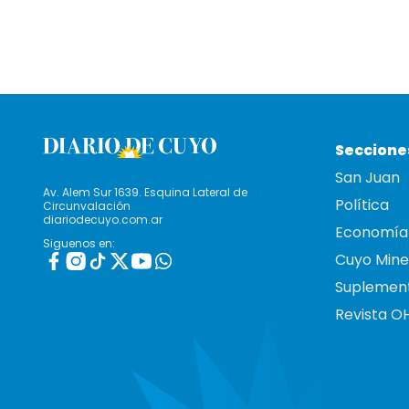
Seccione
San Juan
Av. Alem Sur 1639. Esquina Lateral de
Política
Circunvalación
diariodecuyo.com.ar
Economía
Siguenos en:
Cuyo Mine
Suplemen
Revista O