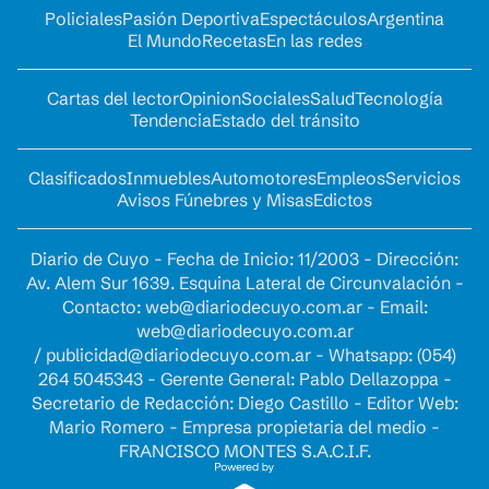
Policiales
Pasión Deportiva
Espectáculos
Argentina
El Mundo
Recetas
En las redes
Cartas del lector
Opinion
Sociales
Salud
Tecnología
Tendencia
Estado del tránsito
Clasificados
Inmuebles
Automotores
Empleos
Servicios
Avisos Fúnebres y Misas
Edictos
Diario de Cuyo - Fecha de Inicio: 11/2003 - Dirección:
Av. Alem Sur 1639. Esquina Lateral de Circunvalación -
Contacto:
web@diariodecuyo.com.ar
- Email:
web@diariodecuyo.com.ar
/
publicidad@diariodecuyo.com.ar
-
Whatsapp: (054)
264 5045343 - Gerente General: Pablo Dellazoppa -
Secretario de Redacción: Diego Castillo - Editor Web:
Mario Romero - Empresa propietaria del medio -
FRANCISCO MONTES S.A.C.I.F.