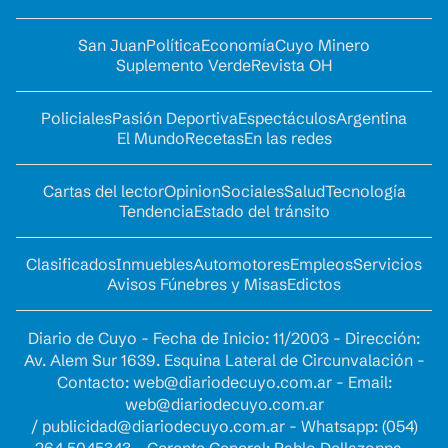
San Juan
Política
Economía
Cuyo Minero
Suplemento Verde
Revista OH
Policiales
Pasión Deportiva
Espectáculos
Argentina
El Mundo
Recetas
En las redes
Cartas del lector
Opinion
Sociales
Salud
Tecnología
Tendencia
Estado del tránsito
Clasificados
Inmuebles
Automotores
Empleos
Servicios
Avisos Fúnebres y Misas
Edictos
Diario de Cuyo - Fecha de Inicio: 11/2003 - Dirección:
Av. Alem Sur 1639. Esquina Lateral de Circunvalación -
Contacto:
web@diariodecuyo.com.ar
- Email:
web@diariodecuyo.com.ar
/
publicidad@diariodecuyo.com.ar
-
Whatsapp: (054)
264 5045343 - Gerente General: Pablo Dellazoppa -