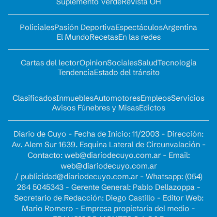
Suplemento Verde
Revista OH
Policiales
Pasión Deportiva
Espectáculos
Argentina
El Mundo
Recetas
En las redes
Cartas del lector
Opinion
Sociales
Salud
Tecnología
Tendencia
Estado del tránsito
Clasificados
Inmuebles
Automotores
Empleos
Servicios
Avisos Fúnebres y Misas
Edictos
Diario de Cuyo - Fecha de Inicio: 11/2003 - Dirección:
Av. Alem Sur 1639. Esquina Lateral de Circunvalación -
Contacto:
web@diariodecuyo.com.ar
- Email:
web@diariodecuyo.com.ar
/
publicidad@diariodecuyo.com.ar
-
Whatsapp: (054)
264 5045343 - Gerente General: Pablo Dellazoppa -
Secretario de Redacción: Diego Castillo - Editor Web:
Mario Romero - Empresa propietaria del medio -