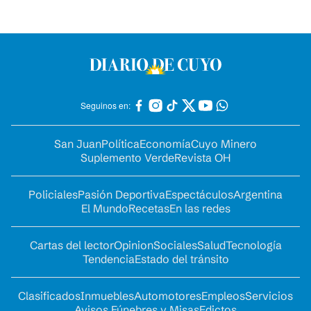
Seguinos en:
San Juan
Política
Economía
Cuyo Minero
Suplemento Verde
Revista OH
Policiales
Pasión Deportiva
Espectáculos
Argentina
El Mundo
Recetas
En las redes
Cartas del lector
Opinion
Sociales
Salud
Tecnología
Tendencia
Estado del tránsito
Clasificados
Inmuebles
Automotores
Empleos
Servicios
Avisos Fúnebres y Misas
Edictos