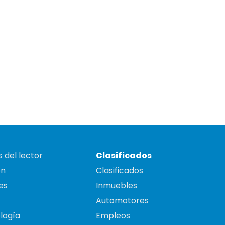
 del lector
Clasificados
on
Clasificados
es
Inmuebles
Automotores
logía
Empleos