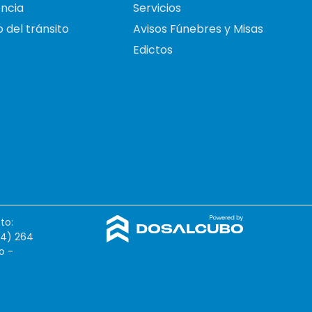
ncia
Servicios
 del tránsito
Avisos Fúnebres y Misas
Edictos
to:
54) 264
o -