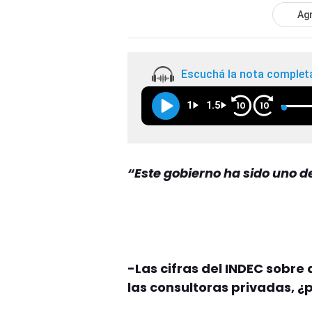
Agr
Escuchá la nota complet
1
1.5
10
10
“Este gobierno ha sido uno d
-Las cifras del INDEC sobr
las consultoras privadas, ¿