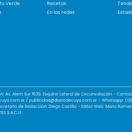
to Verde
Recetas
Tende
H
En las redes
Estado
ión: Av. Alem Sur 1639. Esquina Lateral de Circunvalación - Contac
cuyo.com.ar
/
publicidad@diariodecuyo.com.ar
-
Whatsapp: (0
cretario de Redacción: Diego Castillo - Editor Web: Mario Romer
 S.A.C.I.F.