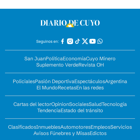
Seguinos en:
San Juan
Política
Economía
Cuyo Minero
Suplemento Verde
Revista OH
Policiales
Pasión Deportiva
Espectáculos
Argentina
El Mundo
Recetas
En las redes
Cartas del lector
Opinion
Sociales
Salud
Tecnología
Tendencia
Estado del tránsito
Clasificados
Inmuebles
Automotores
Empleos
Servicios
Avisos Fúnebres y Misas
Edictos