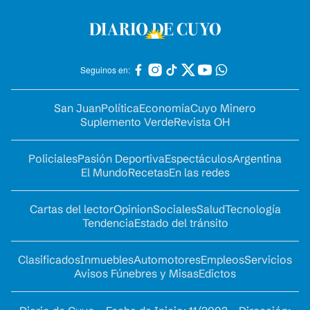
Seguinos en:
San Juan
Política
Economía
Cuyo Minero
Suplemento Verde
Revista OH
Policiales
Pasión Deportiva
Espectáculos
Argentina
El Mundo
Recetas
En las redes
Cartas del lector
Opinion
Sociales
Salud
Tecnología
Tendencia
Estado del tránsito
Clasificados
Inmuebles
Automotores
Empleos
Servicios
Avisos Fúnebres y Misas
Edictos