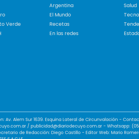
Argentina
Salud
ro
El Mundo
Tecno
to Verde
Recetas
Tende
H
En las redes
Estado
ión: Av. Alem Sur 1639. Esquina Lateral de Circunvalación - Contac
cuyo.com.ar
/
publicidad@diariodecuyo.com.ar
-
Whatsapp: (0
cretario de Redacción: Diego Castillo - Editor Web: Mario Romer
 S.A.C.I.F.