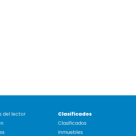
 del lector
Clasificados
on
Clasificados
es
Inmuebles