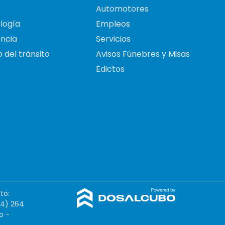
Automotores
logía
Empleos
ncia
Servicios
 del tránsito
Avisos Fúnebres y Misas
Edictos
to:
54) 264
o -