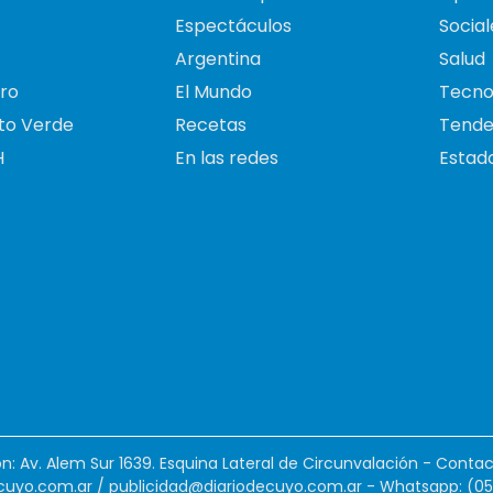
Espectáculos
Social
Argentina
Salud
ro
El Mundo
Tecno
to Verde
Recetas
Tende
H
En las redes
Estado
ión: Av. Alem Sur 1639. Esquina Lateral de Circunvalación - Contac
cuyo.com.ar
/
publicidad@diariodecuyo.com.ar
-
Whatsapp: (0