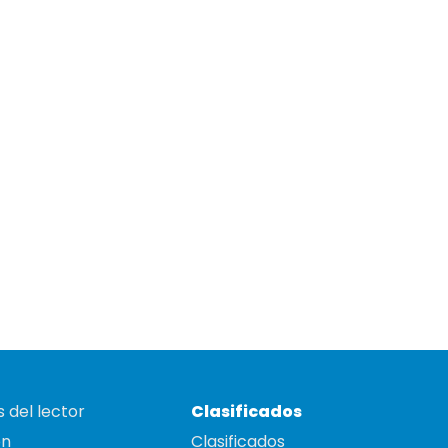
 del lector
Clasificados
on
Clasificados