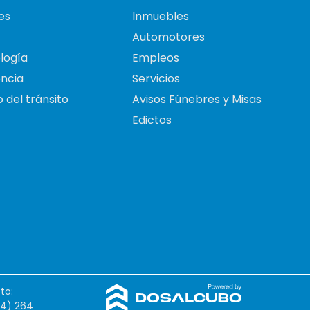
es
Inmuebles
Automotores
logía
Empleos
ncia
Servicios
 del tránsito
Avisos Fúnebres y Misas
Edictos
to:
54) 264