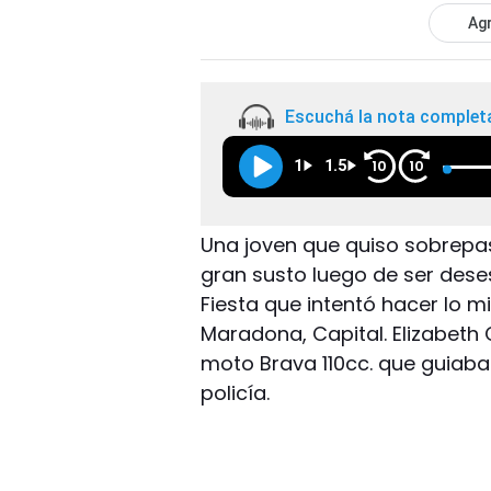
Agr
Escuchá la nota complet
1
1.5
10
10
Una joven que quiso sobrepasa
gran susto luego de ser dese
Fiesta que intentó hacer lo m
Maradona, Capital. Elizabeth 
moto Brava 110cc. que guiaba 
policía.