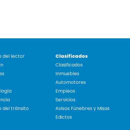
 del lector
Clasificados
on
Clasificados
es
Inmuebles
Automotores
logía
Empleos
ncia
Servicios
 del tránsito
Avisos Fúnebres y Misas
Edictos