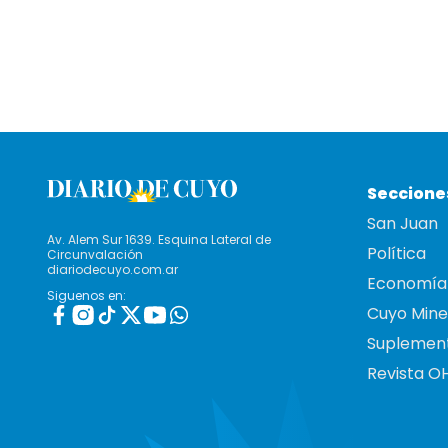
Seccione
San Juan
Av. Alem Sur 1639. Esquina Lateral de
Política
Circunvalación
diariodecuyo.com.ar
Economía
Siguenos en:
Cuyo Mine
Suplemen
Revista O